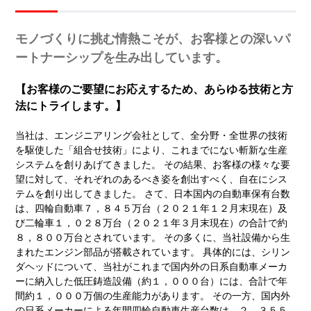
モノづくりに挑む情熱こそが、お客様との深いパ
ートナーシップを生み出しています。
【お客様のご要望にお応えするため、あらゆる技術と方
法にトライします。】
当社は、エンジニアリング会社として、全分野・全世界の技術
を駆使した「組合せ技術」により、これまでにない斬新な生産
システムを創りあげてきました。 その結果、お客様の様々な要
望に対して、それぞれのあるべき姿を創出すべく、自在にシス
テムを創り出してきました。 さて、日本国内の自動車保有台数
は、四輪自動車７，８４５万台（２０２１年１２月末現在）及
び二輪車１，０２８万台（２０２１年３月末現在）の合計で約
８，８００万台とされています。 その多くに、当社設備から生
まれたエンジン部品が搭載されています。 具体的には、シリン
ダヘッドについて、当社がこれまで国内外の日系自動車メーカ
ーに納入した低圧鋳造設備（約１，０００台）には、合計で年
間約１，０００万個の生産能力があります。 その一方、国内外
の日系メーカーによる年間四輪自動車生産台数は、２，３５５